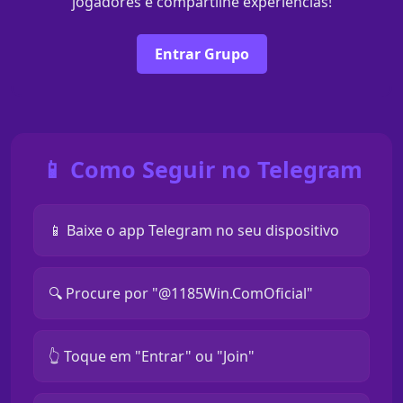
jogadores e compartilhe experiências!
Entrar Grupo
📱 Como Seguir no Telegram
📱 Baixe o app Telegram no seu dispositivo
🔍 Procure por "@1185Win.ComOficial"
👆 Toque em "Entrar" ou "Join"