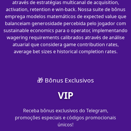
através de estratégias multicanal de acquisition,
activation, retention e win-back. Nossa suite de bônus
emprega modelos matemáticos de expected value que
balanceiam generosidade percebida pelo jogador com
sustainable economics para o operator, implementando
wagering requirements calibrados através de análise
atuarial que considera game contribution rates,
average bet sizes e historical completion rates.
🎁 Bônus Exclusivos
VIP
Receba bônus exclusivos do Telegram,
promoções especiais e códigos promocionais
únicos!