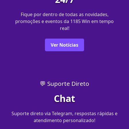
Fique por dentro de todas as novidades,
promoções e eventos da 1185 Win em tempo
real!
Ver Notícias
💬 Suporte Direto
Chat
Suporte direto via Telegram, respostas rápidas e
atendimento personalizado!