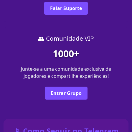
Falar Suporte
👥 Comunidade VIP
1000+
Junte-se a uma comunidade exclusiva de
jogadores e compartilhe experiências!
Entrar Grupo
📱 Como Seguir no Telegram