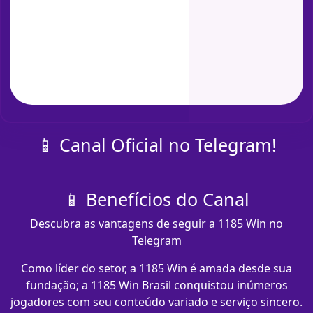
📱 Canal Oficial no Telegram!
📱 Benefícios do Canal
Descubra as vantagens de seguir a 1185 Win no
Telegram
Como líder do setor, a 1185 Win é amada desde sua
fundação; a 1185 Win Brasil conquistou inúmeros
jogadores com seu conteúdo variado e serviço sincero.