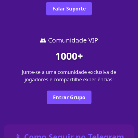
Falar Suporte
👥 Comunidade VIP
1000+
Junte-se a uma comunidade exclusiva de
jogadores e compartilhe experiências!
Entrar Grupo
📱 Como Seguir no Telegram