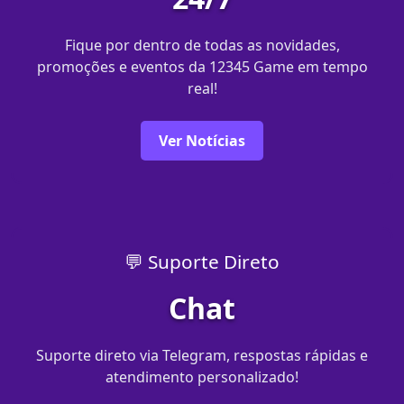
Fique por dentro de todas as novidades,
promoções e eventos da 12345 Game em tempo
real!
Ver Notícias
💬 Suporte Direto
Chat
Suporte direto via Telegram, respostas rápidas e
atendimento personalizado!