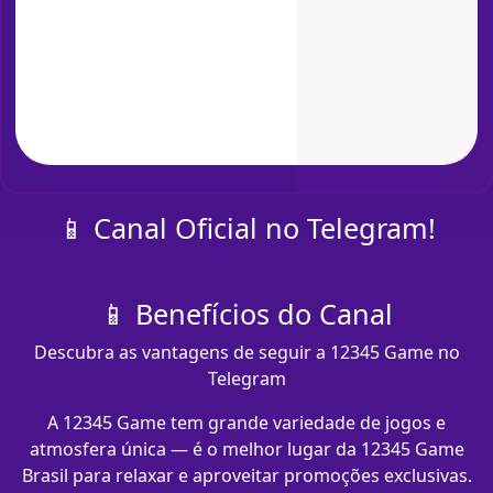
📱 Canal Oficial no Telegram!
📱 Benefícios do Canal
Descubra as vantagens de seguir a 12345 Game no
Telegram
A 12345 Game tem grande variedade de jogos e
atmosfera única — é o melhor lugar da 12345 Game
Brasil para relaxar e aproveitar promoções exclusivas.