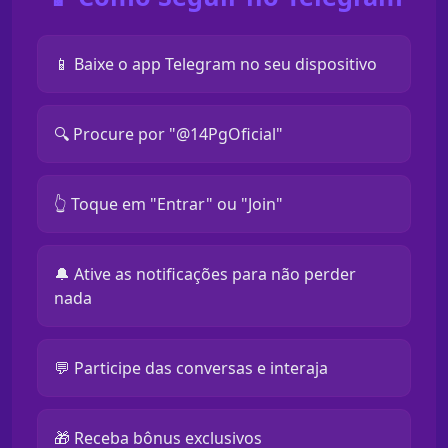
📱 Baixe o app Telegram no seu dispositivo
🔍 Procure por "@14PgOficial"
👆 Toque em "Entrar" ou "Join"
🔔 Ative as notificações para não perder
nada
💬 Participe das conversas e interaja
🎁 Receba bônus exclusivos