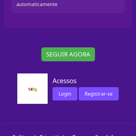
automaticamente
SEGUIR AGORA
Acessos
Login
Registrar-se