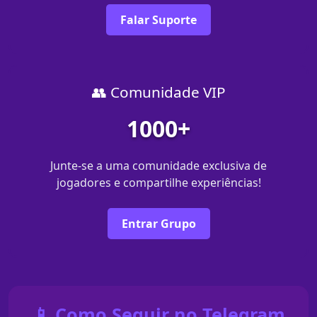
Falar Suporte
👥 Comunidade VIP
1000+
Junte-se a uma comunidade exclusiva de
jogadores e compartilhe experiências!
Entrar Grupo
📱 Como Seguir no Telegram