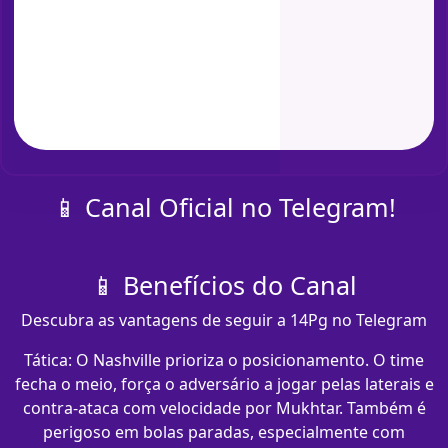
📱 Canal Oficial no Telegram!
📱 Benefícios do Canal
Descubra as vantagens de seguir a 14Pg no Telegram
Tática: O Nashville prioriza o posicionamento. O time
fecha o meio, força o adversário a jogar pelas laterais e
contra-ataca com velocidade por Mukhtar. Também é
perigoso em bolas paradas, especialmente com