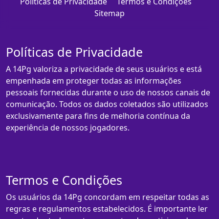
Políticas de Privacidade
Termos e Condições
Sitemap
Políticas de Privacidade
A 14Pg valoriza a privacidade de seus usuários e está
empenhada em proteger todas as informações
pessoais fornecidas durante o uso de nossos canais de
comunicação. Todos os dados coletados são utilizados
exclusivamente para fins de melhoria contínua da
experiência de nossos jogadores.
Termos e Condições
Os usuários da 14Pg concordam em respeitar todas as
regras e regulamentos estabelecidos. É importante ler