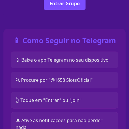
Entrar Grupo
📱 Como Seguir no Telegram
📱 Baixe o app Telegram no seu dispositivo
🔍 Procure por "@1658 SlotsOficial"
👆 Toque em "Entrar" ou "Join"
🔔 Ative as notificações para não perder
nada