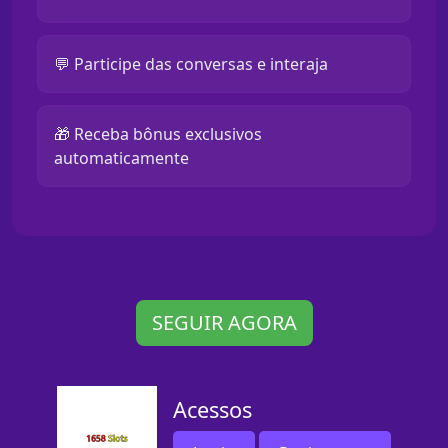
💬 Participe das conversas e interaja
🎁 Receba bônus exclusivos
automaticamente
SEGUIR AGORA
Acessos