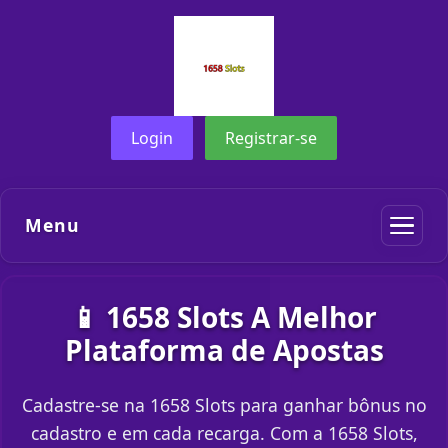
Login
Registrar-se
Menu
📱 1658 Slots A Melhor
Plataforma de Apostas
Cadastre-se na 1658 Slots para ganhar bônus no
cadastro e em cada recarga. Com a 1658 Slots,