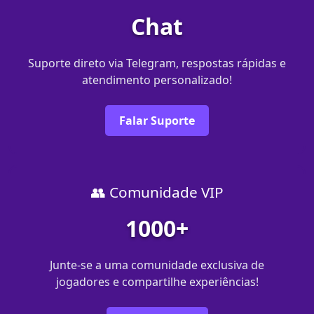
Chat
Suporte direto via Telegram, respostas rápidas e
atendimento personalizado!
Falar Suporte
👥 Comunidade VIP
1000+
Junte-se a uma comunidade exclusiva de
jogadores e compartilhe experiências!