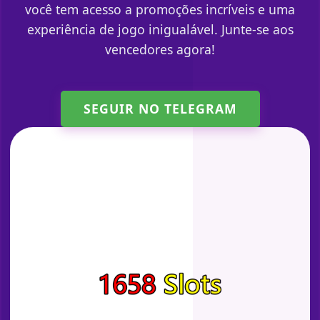
você tem acesso a promoções incríveis e uma
experiência de jogo inigualável. Junte-se aos
vencedores agora!
SEGUIR NO TELEGRAM