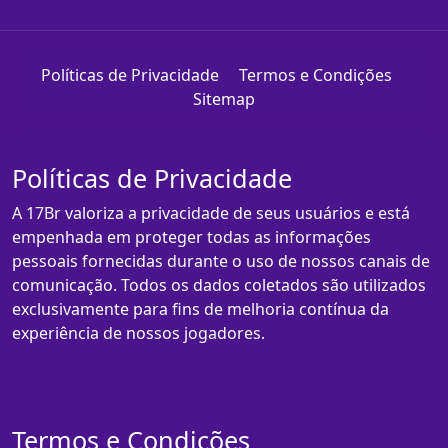
Políticas de Privacidade
Termos e Condições
Sitemap
Políticas de Privacidade
A 17Br valoriza a privacidade de seus usuários e está
empenhada em proteger todas as informações
pessoais fornecidas durante o uso de nossos canais de
comunicação. Todos os dados coletados são utilizados
exclusivamente para fins de melhoria contínua da
experiência de nossos jogadores.
Termos e Condições