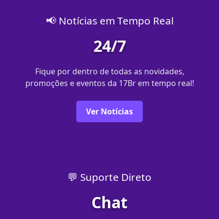
📢 Notícias em Tempo Real
24/7
Fique por dentro de todas as novidades,
promoções e eventos da 17Br em tempo real!
Ver Notícias
💬 Suporte Direto
Chat