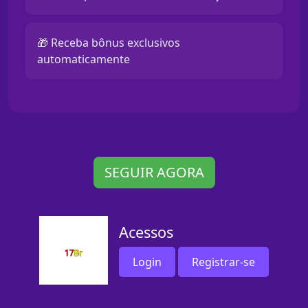
🎁 Receba bônus exclusivos
automaticamente
SEGUIR AGORA
Acessos
Login
Registrar-se