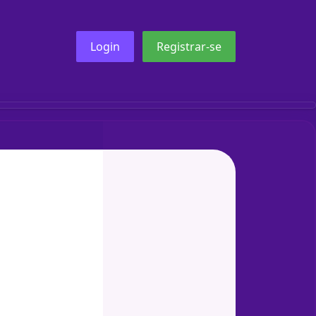
Login
Registrar-se