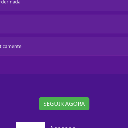
erder nada
a
aticamente
SEGUIR AGORA