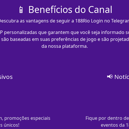
📱 Benefícios do Canal
escubra as vantagens de seguir a 188Rio Login no Telegr
IP personalizadas que garantem que você seja informado s
ões são baseadas em suas preferências de jogo e são projeta
da nossa plataforma.
sivos
📢 Notí
m, promoções especiais
Fique por dentro d
s únicos!
eventos da 1