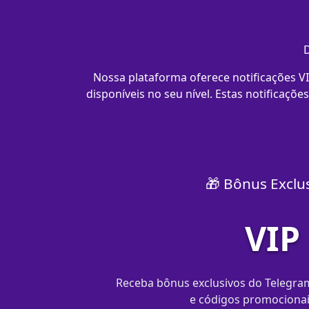
D
Nossa plataforma oferece notificações V
disponíveis no seu nível. Estas notificaç
🎁 Bônus Exclu
VIP
Receba bônus exclusivos do Telegra
e códigos promocionai