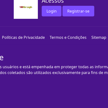
Acessos
Login
Registrar-se
Políticas de Privacidade
Termos e Condições
Sitemap
de
eus usuários e está empenhada em proteger todas as inform
os coletados são utilizados exclusivamente para fins de m