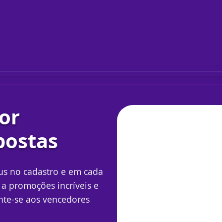
or
postas
us no cadastro e em cada
 a promoções incríveis e
unte-se aos vencedores