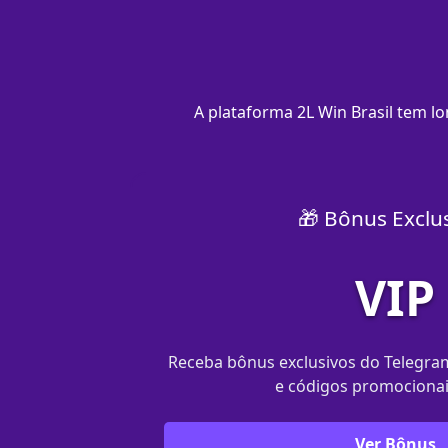
A plataforma 2L Win Brasil tem lo
🎁 Bônus Exclu
VIP
Receba bônus exclusivos do Telegra
e códigos promocionai
Ver Bônus