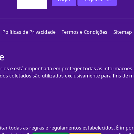
Políticas de Privacidade
Termos e Condições
Sitemap
de
uários e está empenhada em proteger todas as informações 
os coletados são utilizados exclusivamente para fins de m
ar todas as regras e regulamentos estabelecidos. É impor