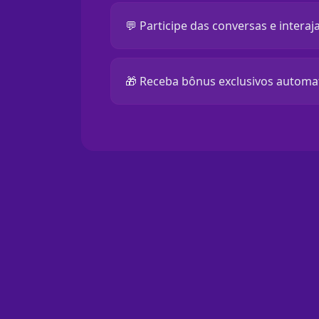
💬 Participe das conversas e interaj
🎁 Receba bônus exclusivos autom