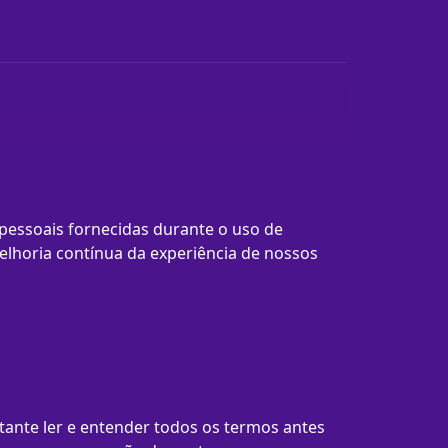
pessoais fornecidas durante o uso de
elhoria contínua da experiência de nossos
tante ler e entender todos os termos antes