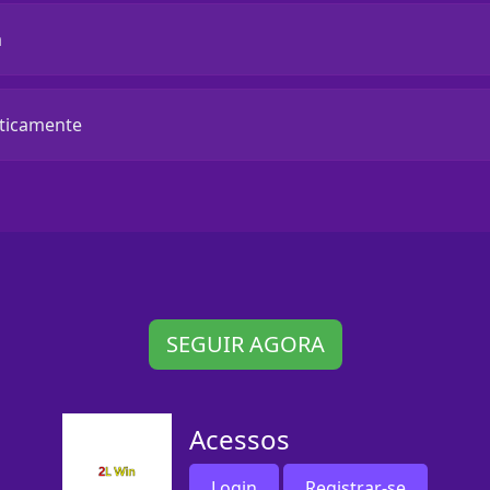
a
aticamente
SEGUIR AGORA
Acessos
Login
Registrar-se