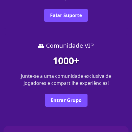
Falar Suporte
👥 Comunidade VIP
1000+
Junte-se a uma comunidade exclusiva de
jogadores e compartilhe experiências!
Entrar Grupo