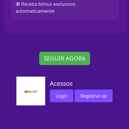
🎁 Receba bônus exclusivos
automaticamente
SEGUIR AGORA
Acessos
Login
Registrar-se