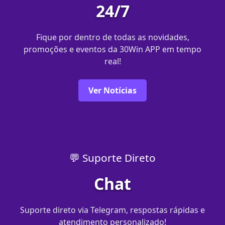
24/7
Fique por dentro de todas as novidades,
promoções e eventos da 30Win APP em tempo
real!
Ver Notícias
💬 Suporte Direto
Chat
Suporte direto via Telegram, respostas rápidas e
atendimento personalizado!