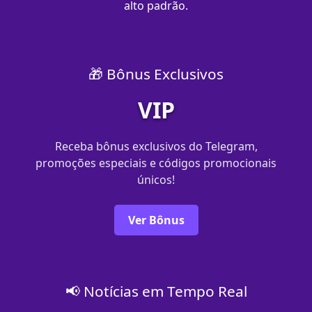
alto padrão.
🎁 Bônus Exclusivos
VIP
Receba bônus exclusivos do Telegram,
promoções especiais e códigos promocionais
únicos!
Ver Bônus
📢 Notícias em Tempo Real