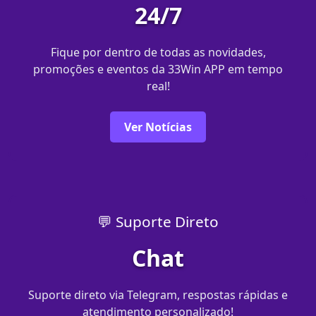
24/7
Fique por dentro de todas as novidades,
promoções e eventos da 33Win APP em tempo
real!
Ver Notícias
💬 Suporte Direto
Chat
Suporte direto via Telegram, respostas rápidas e
atendimento personalizado!