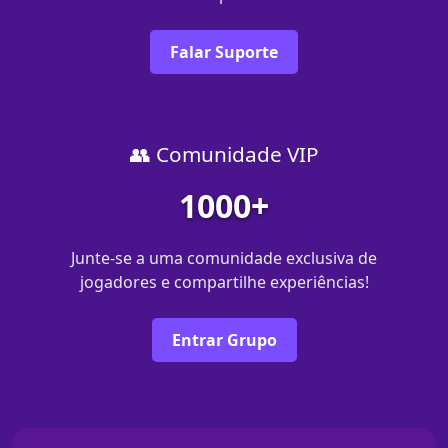
Falar Suporte
👥 Comunidade VIP
1000+
Junte-se a uma comunidade exclusiva de
jogadores e compartilhe experiências!
Entrar Grupo