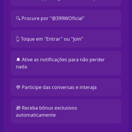
🔍 Procure por "@399WOficial"
👆 Toque em "Entrar" ou "Join"
🔔 Ative as notificações para não perder
nada
💬 Participe das conversas e interaja
🎁 Receba bônus exclusivos
automaticamente