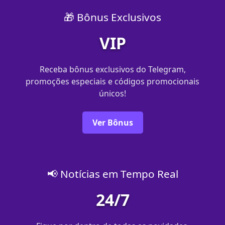
🎁 Bônus Exclusivos
VIP
Receba bônus exclusivos do Telegram,
promoções especiais e códigos promocionais
únicos!
Ver Bônus
📢 Notícias em Tempo Real
24/7