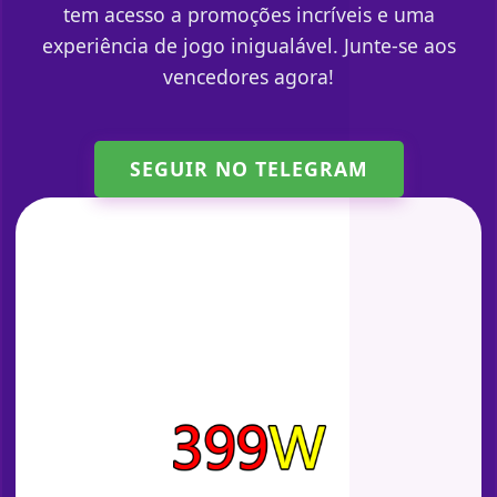
tem acesso a promoções incríveis e uma
experiência de jogo inigualável. Junte-se aos
vencedores agora!
SEGUIR NO TELEGRAM