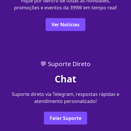
Fique por dentro de todas as novidades,
promoções e eventos da 399W em tempo real!
Ver Notícias
💬 Suporte Direto
Chat
Suporte direto via Telegram, respostas rápidas e
atendimento personalizado!
Falar Suporte