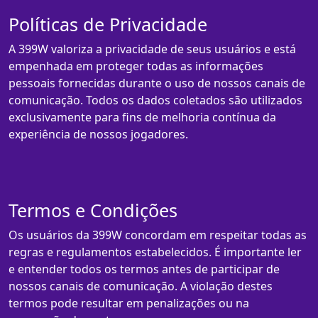
Políticas de Privacidade
A 399W valoriza a privacidade de seus usuários e está
empenhada em proteger todas as informações
pessoais fornecidas durante o uso de nossos canais de
comunicação. Todos os dados coletados são utilizados
exclusivamente para fins de melhoria contínua da
experiência de nossos jogadores.
Termos e Condições
Os usuários da 399W concordam em respeitar todas as
regras e regulamentos estabelecidos. É importante ler
e entender todos os termos antes de participar de
nossos canais de comunicação. A violação destes
termos pode resultar em penalizações ou na