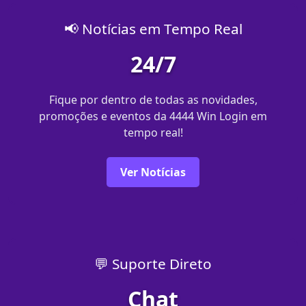
📢 Notícias em Tempo Real
24/7
Fique por dentro de todas as novidades,
promoções e eventos da 4444 Win Login em
tempo real!
Ver Notícias
💬 Suporte Direto
Chat