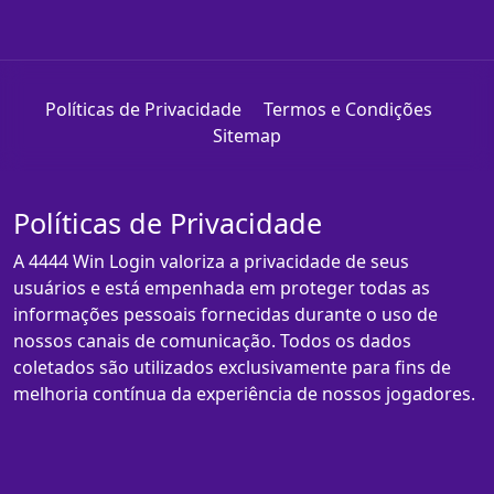
Políticas de Privacidade
Termos e Condições
Sitemap
Políticas de Privacidade
A 4444 Win Login valoriza a privacidade de seus
usuários e está empenhada em proteger todas as
informações pessoais fornecidas durante o uso de
nossos canais de comunicação. Todos os dados
coletados são utilizados exclusivamente para fins de
melhoria contínua da experiência de nossos jogadores.