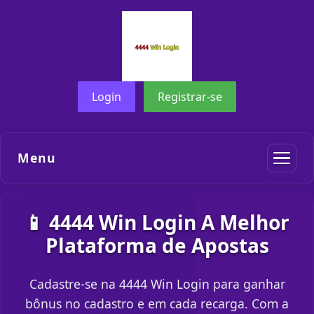
Login
Registrar-se
Menu
📱 4444 Win Login A Melhor
Plataforma de Apostas
Cadastre-se na 4444 Win Login para ganhar
bônus no cadastro e em cada recarga. Com a