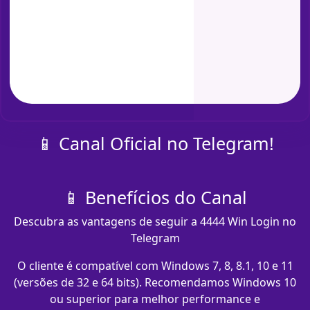
📱 Canal Oficial no Telegram!
📱 Benefícios do Canal
Descubra as vantagens de seguir a 4444 Win Login no
Telegram
O cliente é compatível com Windows 7, 8, 8.1, 10 e 11
(versões de 32 e 64 bits). Recomendamos Windows 10
ou superior para melhor performance e