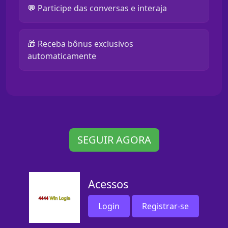
💬 Participe das conversas e interaja
🎁 Receba bônus exclusivos
automaticamente
SEGUIR AGORA
Acessos
Login
Registrar-se