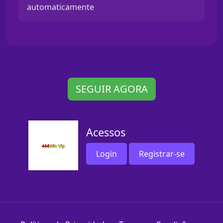
automaticamente
SEGUIR AGORA
Acessos
Login
Registrar-se