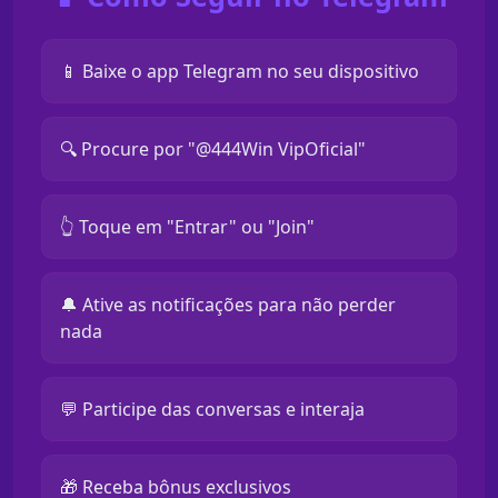
📱 Baixe o app Telegram no seu dispositivo
🔍 Procure por "@444Win VipOficial"
👆 Toque em "Entrar" ou "Join"
🔔 Ative as notificações para não perder
nada
💬 Participe das conversas e interaja
🎁 Receba bônus exclusivos