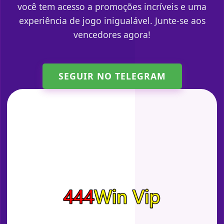
você tem acesso a promoções incríveis e uma
experiência de jogo inigualável. Junte-se aos
vencedores agora!
SEGUIR NO TELEGRAM