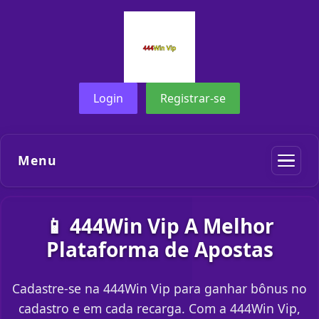
Login
Registrar-se
Menu
📱 444Win Vip A Melhor
Plataforma de Apostas
Cadastre-se na 444Win Vip para ganhar bônus no
cadastro e em cada recarga. Com a 444Win Vip,