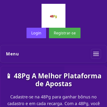
Login
Registrar-se
Menu
📱 48Pg A Melhor Plataforma
de Apostas
Cadastre-se na 48Pg para ganhar bônus no
cadastro e em cada recarga. Com a 48Pg, você