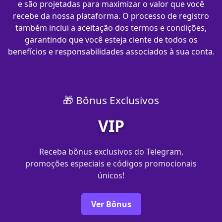
e são projetadas para maximizar o valor que você
recebe da nossa plataforma. O processo de registro
também inclui a aceitação dos termos e condições,
garantindo que você esteja ciente de todos os
benefícios e responsabilidades associados à sua conta.
🎁 Bônus Exclusivos
VIP
Receba bônus exclusivos do Telegram,
promoções especiais e códigos promocionais
únicos!
Ver Bônus