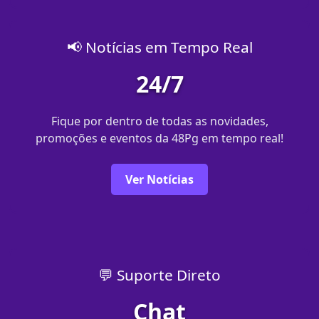
📢 Notícias em Tempo Real
24/7
Fique por dentro de todas as novidades,
promoções e eventos da 48Pg em tempo real!
Ver Notícias
💬 Suporte Direto
Chat