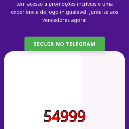
tem acesso a promoções incríveis e uma
experiência de jogo inigualável. Junte-se aos
vencedores agora!
SEGUIR NO TELEGRAM