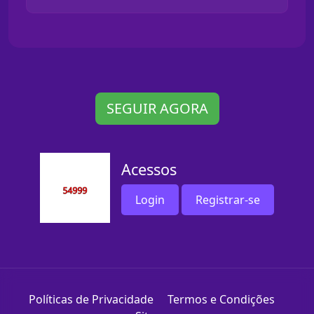
SEGUIR AGORA
Acessos
Login
Registrar-se
Políticas de Privacidade
Termos e Condições