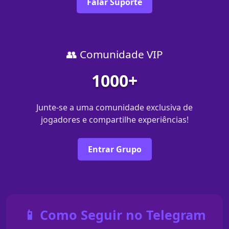
Falar Suporte
👥 Comunidade VIP
1000+
Junte-se a uma comunidade exclusiva de
jogadores e compartilhe experiências!
Entrar Grupo
📱 Como Seguir no Telegram