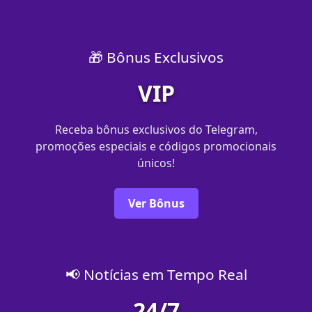
🎁 Bônus Exclusivos
VIP
Receba bônus exclusivos do Telegram,
promoções especiais e códigos promocionais
únicos!
Ver Bônus
📢 Notícias em Tempo Real
24/7