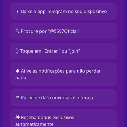
📱 Baixe o app Telegram no seu dispositivo
🔍 Procure por "@5597Oficial"
👆 Toque em "Entrar" ou "Join"
🔔 Ative as notificações para não perder
nada
💬 Participe das conversas e interaja
🎁 Receba bônus exclusivos
automaticamente