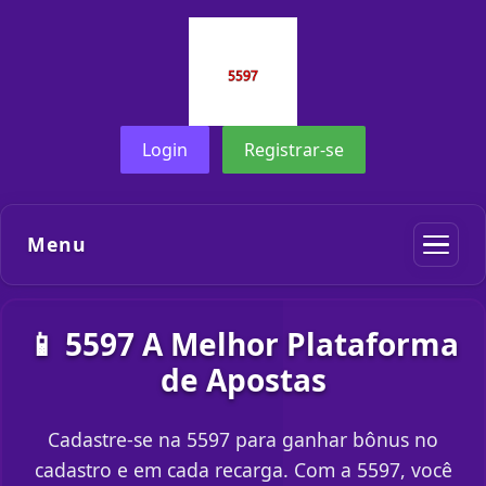
Login
Registrar-se
Menu
📱 5597 A Melhor Plataforma
de Apostas
Cadastre-se na 5597 para ganhar bônus no
cadastro e em cada recarga. Com a 5597, você