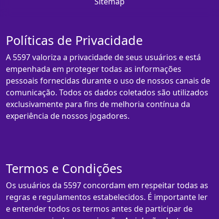
Sitemap
Políticas de Privacidade
A 5597 valoriza a privacidade de seus usuários e está
empenhada em proteger todas as informações
pessoais fornecidas durante o uso de nossos canais de
comunicação. Todos os dados coletados são utilizados
exclusivamente para fins de melhoria contínua da
experiência de nossos jogadores.
Termos e Condições
Os usuários da 5597 concordam em respeitar todas as
regras e regulamentos estabelecidos. É importante ler
e entender todos os termos antes de participar de