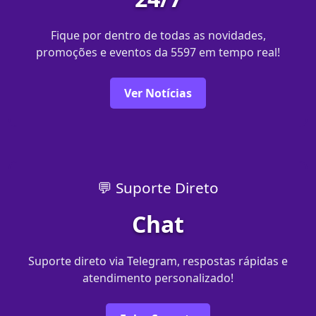
Fique por dentro de todas as novidades,
promoções e eventos da 5597 em tempo real!
Ver Notícias
💬 Suporte Direto
Chat
Suporte direto via Telegram, respostas rápidas e
atendimento personalizado!