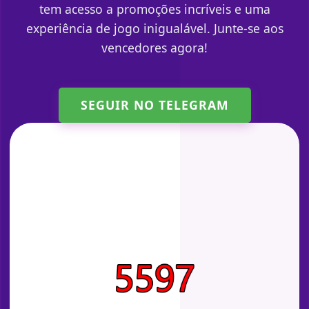
tem acesso a promoções incríveis e uma
experiência de jogo inigualável. Junte-se aos
vencedores agora!
SEGUIR NO TELEGRAM