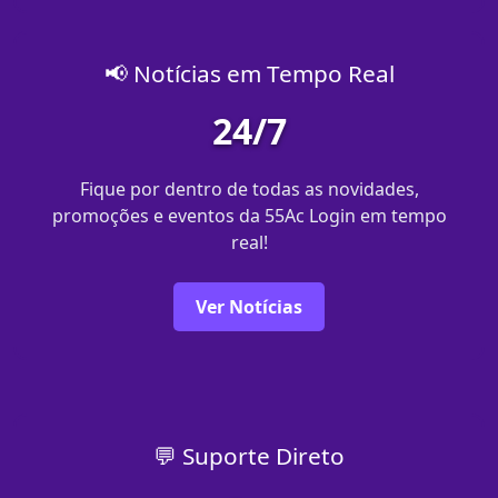
📢 Notícias em Tempo Real
24/7
Fique por dentro de todas as novidades,
promoções e eventos da 55Ac Login em tempo
real!
Ver Notícias
💬 Suporte Direto