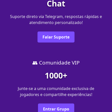
Chat
Suporte direto via Telegram, respostas rápidas e
atendimento personalizado!
Falar Suporte
👥 Comunidade VIP
1000+
Junte-se a uma comunidade exclusiva de
jogadores e compartilhe experiências!
Entrar Grupo