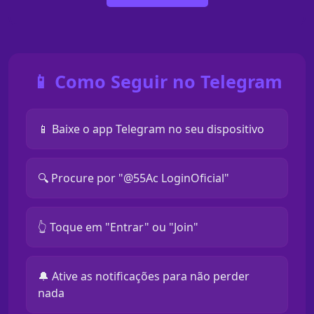
📱 Como Seguir no Telegram
📱 Baixe o app Telegram no seu dispositivo
🔍 Procure por "@55Ac LoginOficial"
👆 Toque em "Entrar" ou "Join"
🔔 Ative as notificações para não perder
nada