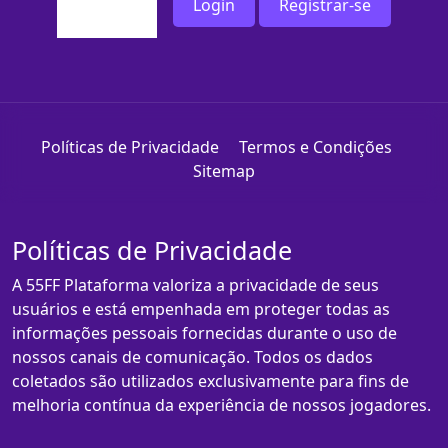
Login
Registrar-se
Políticas de Privacidade
Termos e Condições
Sitemap
Políticas de Privacidade
A 55FF Plataforma valoriza a privacidade de seus
usuários e está empenhada em proteger todas as
informações pessoais fornecidas durante o uso de
nossos canais de comunicação. Todos os dados
coletados são utilizados exclusivamente para fins de
melhoria contínua da experiência de nossos jogadores.