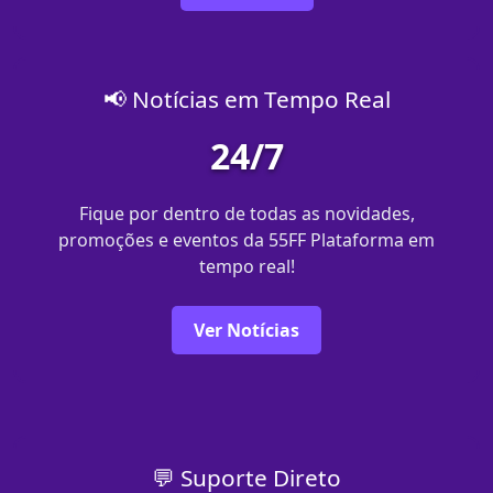
📢 Notícias em Tempo Real
24/7
Fique por dentro de todas as novidades,
promoções e eventos da 55FF Plataforma em
tempo real!
Ver Notícias
💬 Suporte Direto