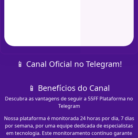
📱 Canal Oficial no Telegram!
📱 Benefícios do Canal
Descubra as vantagens de seguir a 55FF Plataforma no
Telegram
Nossa plataforma é monitorada 24 horas por dia, 7 dias
por semana, por uma equipe dedicada de especialistas
em tecnologia. Este monitoramento contínuo garante