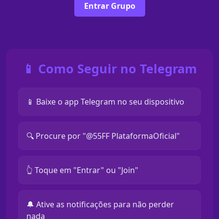
Entrar Grupo
📱 Como Seguir no Telegram
📱 Baixe o app Telegram no seu dispositivo
🔍 Procure por "@55FF PlataformaOficial"
👆 Toque em "Entrar" ou "Join"
🔔 Ative as notificações para não perder
nada