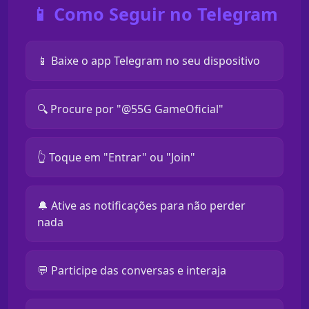
📱 Como Seguir no Telegram
📱 Baixe o app Telegram no seu dispositivo
🔍 Procure por "@55G GameOficial"
👆 Toque em "Entrar" ou "Join"
🔔 Ative as notificações para não perder
nada
💬 Participe das conversas e interaja