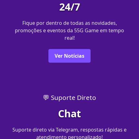
24/7
Fique por dentro de todas as novidades,
promoções e eventos da 55G Game em tempo
real!
Ver Notícias
💬 Suporte Direto
Chat
Suporte direto via Telegram, respostas rápidas e
atendimento personalizado!