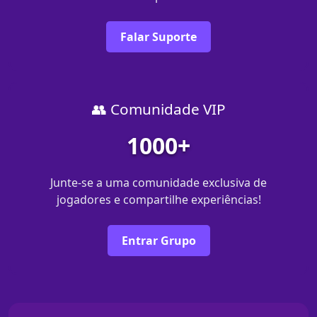
Falar Suporte
👥 Comunidade VIP
1000+
Junte-se a uma comunidade exclusiva de
jogadores e compartilhe experiências!
Entrar Grupo