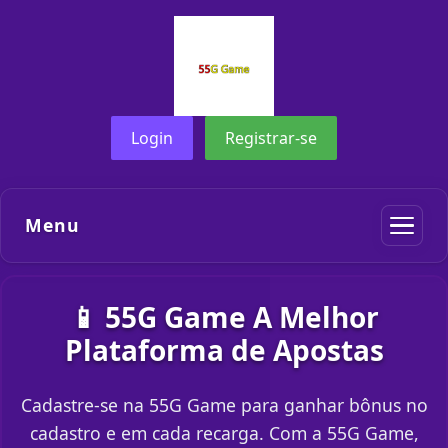
Login
Registrar-se
Menu
📱 55G Game A Melhor
Plataforma de Apostas
Cadastre-se na 55G Game para ganhar bônus no
cadastro e em cada recarga. Com a 55G Game,