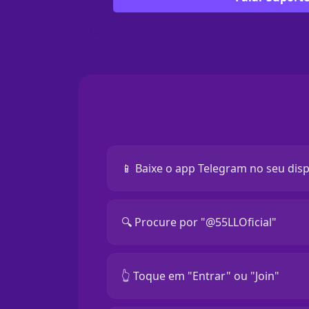
📱 Baixe o app Telegram no seu disp
🔍 Procure por "@55LLOficial"
👆 Toque em "Entrar" ou "Join"