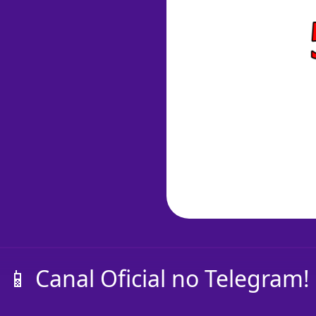
📱 Canal Oficial no Telegram!