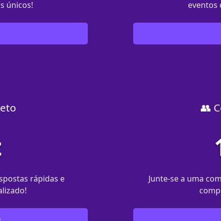
s únicos!
eventos 
reto
👥 
t
espostas rápidas e
Junte-se a uma com
lizado!
compa
e