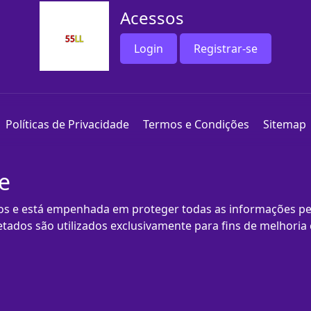
Acessos
Login
Registrar-se
Políticas de Privacidade
Termos e Condições
Sitemap
de
rios e está empenhada em proteger todas as informações p
tados são utilizados exclusivamente para fins de melhoria