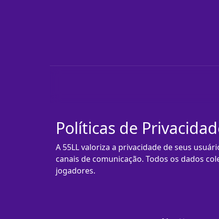
Políticas de Privacida
A 55LL valoriza a privacidade de seus usuá
canais de comunicação. Todos os dados cole
jogadores.