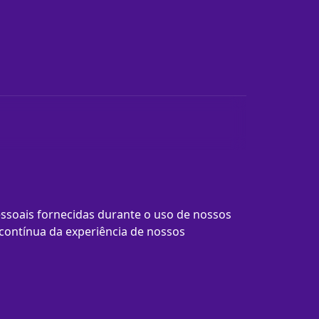
essoais fornecidas durante o uso de nossos
 contínua da experiência de nossos