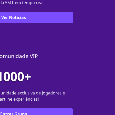
da 55LL em tempo real!
Ver Notícias
Comunidade VIP
1000+
unidade exclusiva de jogadores e
rtilhe experiências!
Entrar Grupo