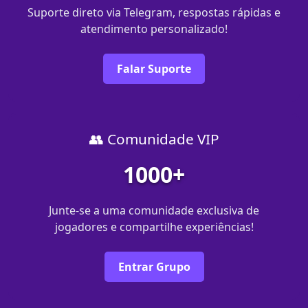
Suporte direto via Telegram, respostas rápidas e
atendimento personalizado!
Falar Suporte
👥 Comunidade VIP
1000+
Junte-se a uma comunidade exclusiva de
jogadores e compartilhe experiências!
Entrar Grupo