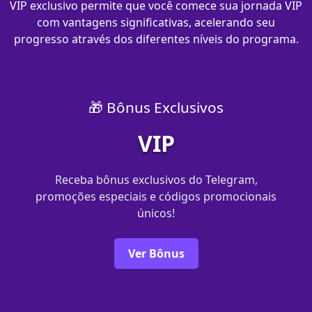
VIP exclusivo permite que você comece sua jornada VIP
com vantagens significativas, acelerando seu
progresso através dos diferentes níveis do programa.
🎁 Bônus Exclusivos
VIP
Receba bônus exclusivos do Telegram,
promoções especiais e códigos promocionais
únicos!
Ver Bônus