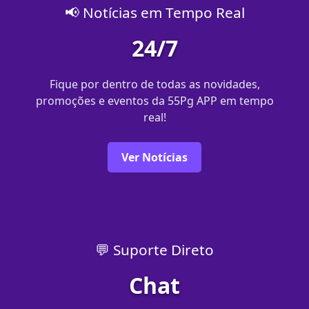
📢 Notícias em Tempo Real
24/7
Fique por dentro de todas as novidades,
promoções e eventos da 55Pg APP em tempo
real!
Ver Notícias
💬 Suporte Direto
Chat