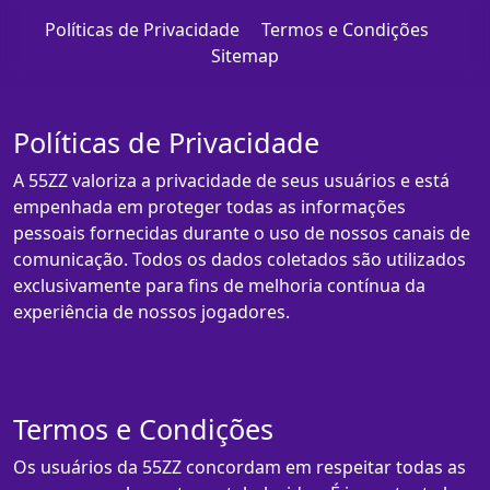
Políticas de Privacidade
Termos e Condições
Sitemap
Políticas de Privacidade
A 55ZZ valoriza a privacidade de seus usuários e está
empenhada em proteger todas as informações
pessoais fornecidas durante o uso de nossos canais de
comunicação. Todos os dados coletados são utilizados
exclusivamente para fins de melhoria contínua da
experiência de nossos jogadores.
Termos e Condições
Os usuários da 55ZZ concordam em respeitar todas as