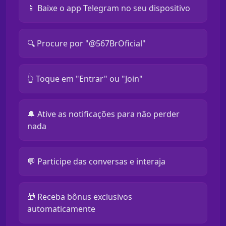
📱 Baixe o app Telegram no seu dispositivo
🔍 Procure por "@567BrOficial"
👆 Toque em "Entrar" ou "Join"
🔔 Ative as notificações para não perder
nada
💬 Participe das conversas e interaja
🎁 Receba bônus exclusivos
automaticamente