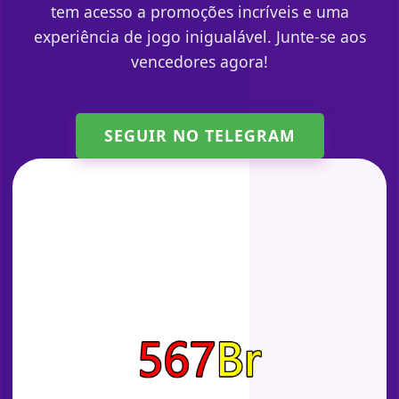
tem acesso a promoções incríveis e uma
experiência de jogo inigualável. Junte-se aos
vencedores agora!
SEGUIR NO TELEGRAM