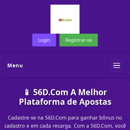
Login
Registrar-se
Menu
📱 56D.Com A Melhor
Plataforma de Apostas
Cadastre-se na 56D.Com para ganhar bônus no
cadastro e em cada recarga. Com a 56D.Com, você