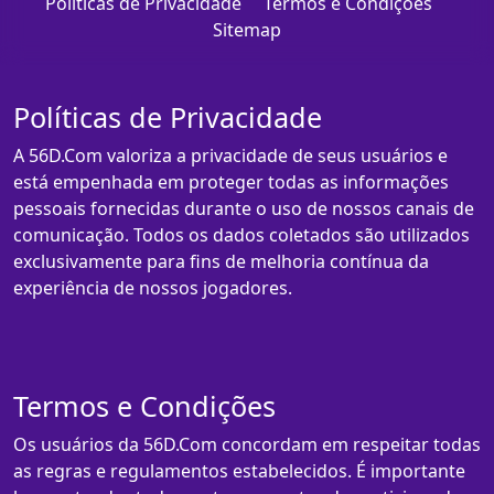
Políticas de Privacidade
Termos e Condições
Sitemap
Políticas de Privacidade
A 56D.Com valoriza a privacidade de seus usuários e
está empenhada em proteger todas as informações
pessoais fornecidas durante o uso de nossos canais de
comunicação. Todos os dados coletados são utilizados
exclusivamente para fins de melhoria contínua da
experiência de nossos jogadores.
Termos e Condições
Os usuários da 56D.Com concordam em respeitar todas
as regras e regulamentos estabelecidos. É importante