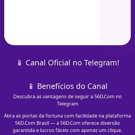
📱 Canal Oficial no Telegram!
📱 Benefícios do Canal
Descubra as vantagens de seguir a 56D.Com no
Telegram
Abra as portas da fortuna com facilidade na plataforma
56D.Com Brasil — a 56D.Com oferece diversão
garantida e lucros fáceis com apenas um clique.