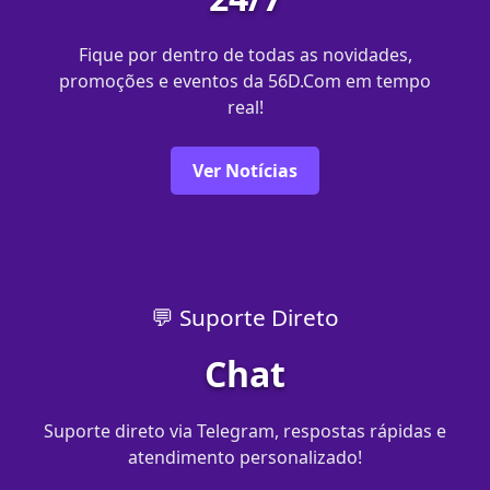
Fique por dentro de todas as novidades,
promoções e eventos da 56D.Com em tempo
real!
Ver Notícias
💬 Suporte Direto
Chat
Suporte direto via Telegram, respostas rápidas e
atendimento personalizado!