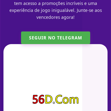
tem acesso a promoções incríveis e uma
experiência de jogo inigualável. Junte-se aos
vencedores agora!
SEGUIR NO TELEGRAM