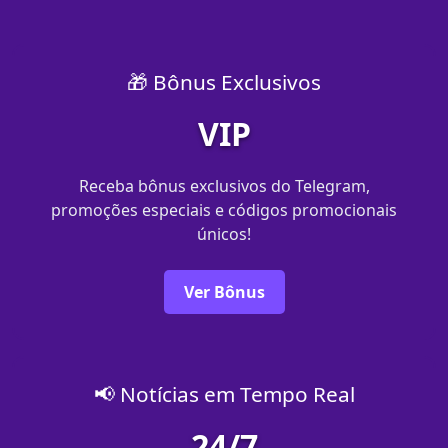
🎁 Bônus Exclusivos
VIP
Receba bônus exclusivos do Telegram,
promoções especiais e códigos promocionais
únicos!
Ver Bônus
📢 Notícias em Tempo Real
24/7