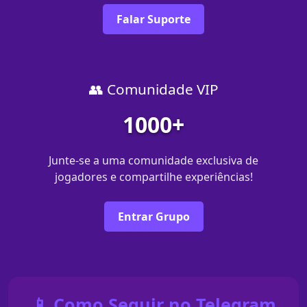
Falar Suporte
👥 Comunidade VIP
1000+
Junte-se a uma comunidade exclusiva de
jogadores e compartilhe experiências!
Entrar Grupo
📱 Como Seguir no Telegram