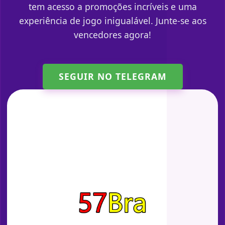
tem acesso a promoções incríveis e uma
experiência de jogo inigualável. Junte-se aos
vencedores agora!
SEGUIR NO TELEGRAM