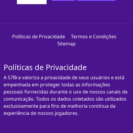
Políticas de Privacidade
Termos e Condições
Sitemap
Políticas de Privacidade
A 57Bra valoriza a privacidade de seus usuários e está
empenhada em proteger todas as informações
pessoais fornecidas durante o uso de nossos canais de
comunicação. Todos os dados coletados são utilizados
exclusivamente para fins de melhoria contínua da
experiência de nossos jogadores.