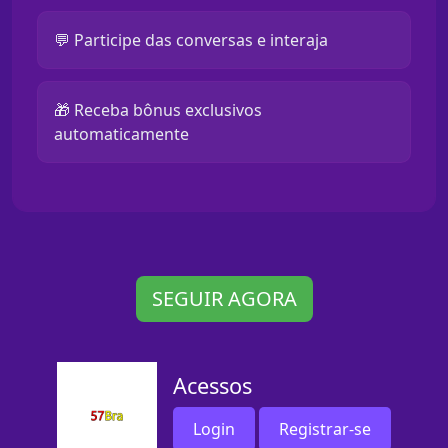
💬 Participe das conversas e interaja
🎁 Receba bônus exclusivos
automaticamente
SEGUIR AGORA
Acessos
Login
Registrar-se