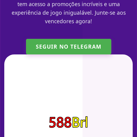
tem acesso a promoções incríveis e uma
experiência de jogo inigualável. Junte-se aos
vencedores agora!
SEGUIR NO TELEGRAM