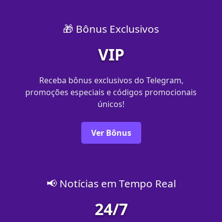
🎁 Bônus Exclusivos
VIP
Receba bônus exclusivos do Telegram,
promoções especiais e códigos promocionais
únicos!
Ver Bônus
📢 Notícias em Tempo Real
24/7