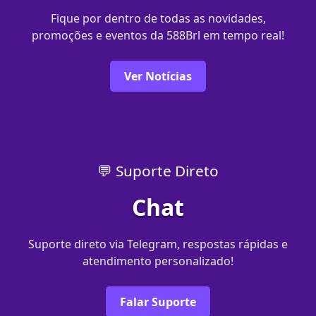
Fique por dentro de todas as novidades,
promoções e eventos da 588Brl em tempo real!
Ver Notícias
💬 Suporte Direto
Chat
Suporte direto via Telegram, respostas rápidas e
atendimento personalizado!
Falar Suporte