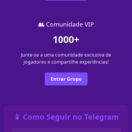
👥 Comunidade VIP
1000+
Junte-se a uma comunidade exclusiva de
jogadores e compartilhe experiências!
Entrar Grupo
📱 Como Seguir no Telegram