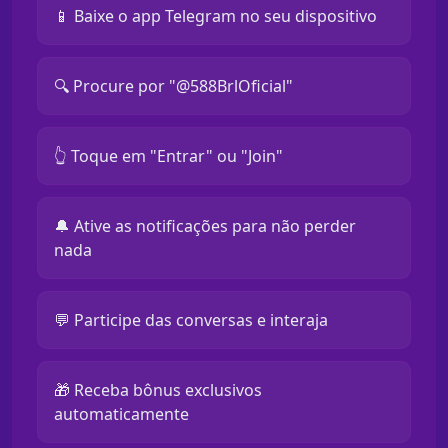
📱 Baixe o app Telegram no seu dispositivo
🔍 Procure por "@588BrlOficial"
👆 Toque em "Entrar" ou "Join"
🔔 Ative as notificações para não perder
nada
💬 Participe das conversas e interaja
🎁 Receba bônus exclusivos
automaticamente