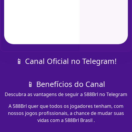
📱 Canal Oficial no Telegram!
📱 Benefícios do Canal
Descubra as vantagens de seguir a 588Brl no Telegram
A 588Brl quer que todos os jogadores tenham, com
nossos jogos profissionais, a chance de mudar suas
vidas com a 588Brl Brasil .