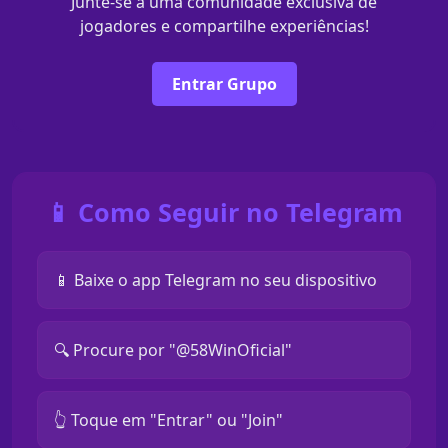
Junte-se a uma comunidade exclusiva de
jogadores e compartilhe experiências!
Entrar Grupo
📱 Como Seguir no Telegram
📱 Baixe o app Telegram no seu dispositivo
🔍 Procure por "@58WinOficial"
👆 Toque em "Entrar" ou "Join"