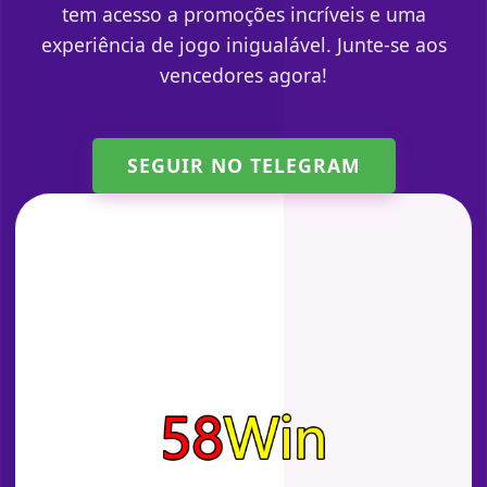
tem acesso a promoções incríveis e uma
experiência de jogo inigualável. Junte-se aos
vencedores agora!
SEGUIR NO TELEGRAM