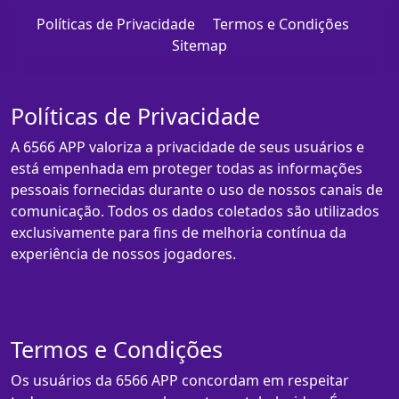
Políticas de Privacidade
Termos e Condições
Sitemap
Políticas de Privacidade
A 6566 APP valoriza a privacidade de seus usuários e
está empenhada em proteger todas as informações
pessoais fornecidas durante o uso de nossos canais de
comunicação. Todos os dados coletados são utilizados
exclusivamente para fins de melhoria contínua da
experiência de nossos jogadores.
Termos e Condições
Os usuários da 6566 APP concordam em respeitar