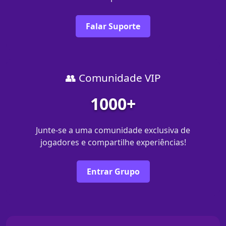
Falar Suporte
👥 Comunidade VIP
1000+
Junte-se a uma comunidade exclusiva de
jogadores e compartilhe experiências!
Entrar Grupo