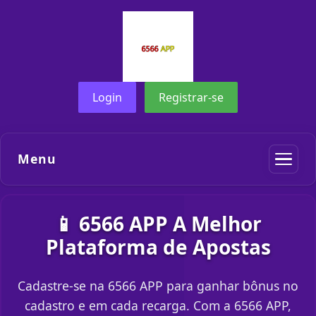
Login
Registrar-se
Menu
📱 6566 APP A Melhor
Plataforma de Apostas
Cadastre-se na 6566 APP para ganhar bônus no
cadastro e em cada recarga. Com a 6566 APP,