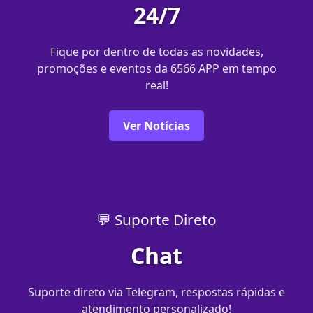
24/7
Fique por dentro de todas as novidades,
promoções e eventos da 6566 APP em tempo
real!
Ver Notícias
💬 Suporte Direto
Chat
Suporte direto via Telegram, respostas rápidas e
atendimento personalizado!