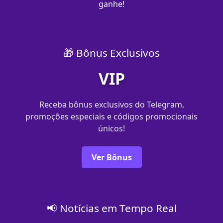
ganhe!
🎁 Bônus Exclusivos
VIP
Receba bônus exclusivos do Telegram,
promoções especiais e códigos promocionais
únicos!
Ver Bônus
📢 Notícias em Tempo Real