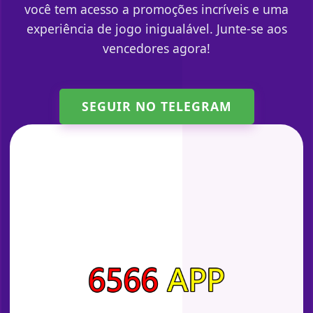
você tem acesso a promoções incríveis e uma
experiência de jogo inigualável. Junte-se aos
vencedores agora!
SEGUIR NO TELEGRAM