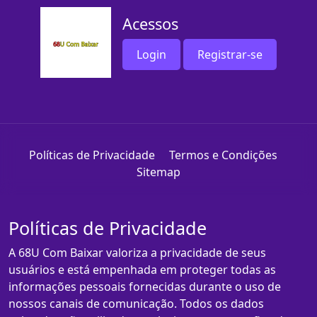
Acessos
Login
Registrar-se
Políticas de Privacidade
Termos e Condições
Sitemap
Políticas de Privacidade
A 68U Com Baixar valoriza a privacidade de seus
usuários e está empenhada em proteger todas as
informações pessoais fornecidas durante o uso de
nossos canais de comunicação. Todos os dados