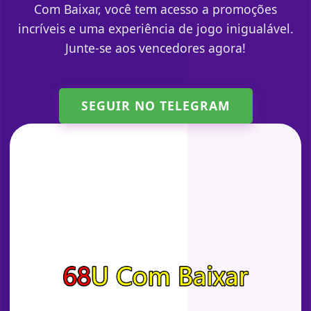
Com Baixar, você tem acesso a promoções
incríveis e uma experiência de jogo inigualável.
Junte-se aos vencedores agora!
SEGUIR NO TELEGRAM