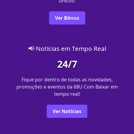
únicos!
Ver Bônus
📢 Notícias em Tempo Real
24/7
Fique por dentro de todas as novidades,
promoções e eventos da 68U Com Baixar em
tempo real!
Ver Notícias