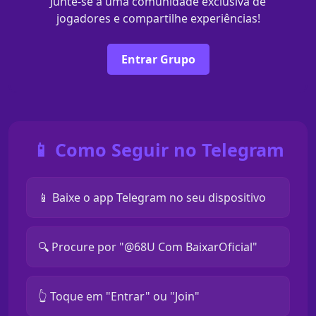
Junte-se a uma comunidade exclusiva de
jogadores e compartilhe experiências!
Entrar Grupo
📱 Como Seguir no Telegram
📱 Baixe o app Telegram no seu dispositivo
🔍 Procure por "@68U Com BaixarOficial"
👆 Toque em "Entrar" ou "Join"