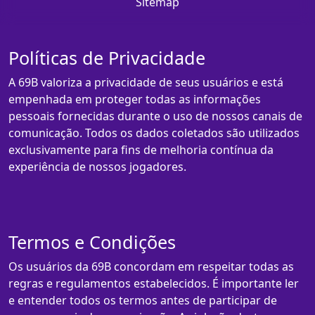
Sitemap
Políticas de Privacidade
A 69B valoriza a privacidade de seus usuários e está
empenhada em proteger todas as informações
pessoais fornecidas durante o uso de nossos canais de
comunicação. Todos os dados coletados são utilizados
exclusivamente para fins de melhoria contínua da
experiência de nossos jogadores.
Termos e Condições
Os usuários da 69B concordam em respeitar todas as
regras e regulamentos estabelecidos. É importante ler
e entender todos os termos antes de participar de