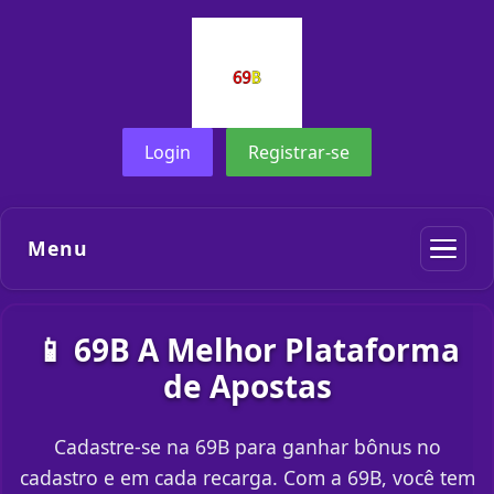
Login
Registrar-se
Menu
📱 69B A Melhor Plataforma
de Apostas
Cadastre-se na 69B para ganhar bônus no
cadastro e em cada recarga. Com a 69B, você tem