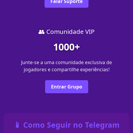
Falar Suporte
👥 Comunidade VIP
1000+
Junte-se a uma comunidade exclusiva de
jogadores e compartilhe experiências!
Entrar Grupo
📱 Como Seguir no Telegram