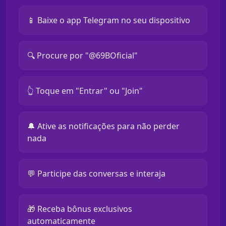
📱 Baixe o app Telegram no seu dispositivo
🔍 Procure por "@69BOficial"
👆 Toque em "Entrar" ou "Join"
🔔 Ative as notificações para não perder
nada
💬 Participe das conversas e interaja
🎁 Receba bônus exclusivos
automaticamente