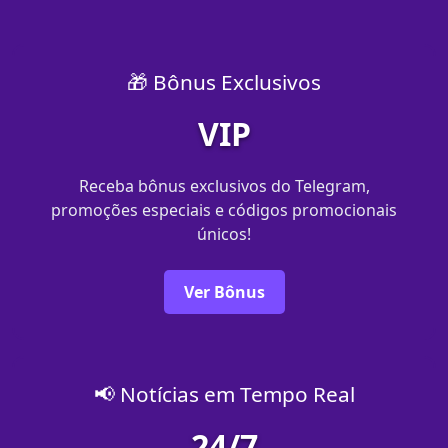
🎁 Bônus Exclusivos
VIP
Receba bônus exclusivos do Telegram,
promoções especiais e códigos promocionais
únicos!
Ver Bônus
📢 Notícias em Tempo Real
24/7