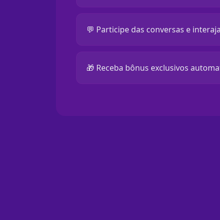
💬 Participe das conversas e interaj
🎁 Receba bônus exclusivos autom