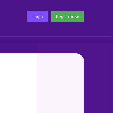
Login
Registrar-se