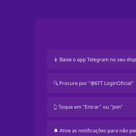
📱 Baixe o app Telegram no seu disp
🔍 Procure por "@6TT LoginOficial"
👆 Toque em "Entrar" ou "Join"
🔔 Ative as notificações para não p