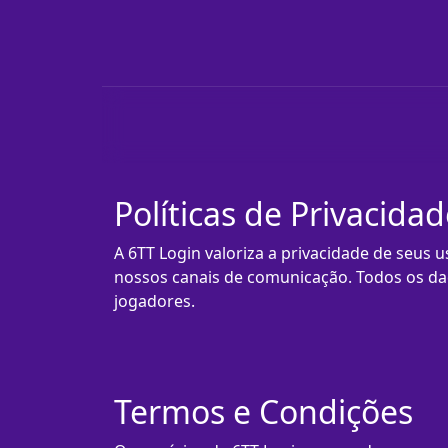
Políticas de Privacida
A 6TT Login valoriza a privacidade de seus
nossos canais de comunicação. Todos os dad
jogadores.
Termos e Condições