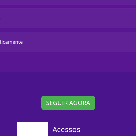
a
aticamente
SEGUIR AGORA
Acessos