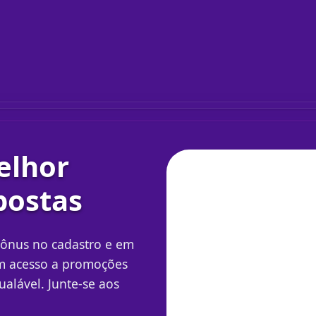
elhor
postas
bônus no cadastro e em
em acesso a promoções
ualável. Junte-se aos