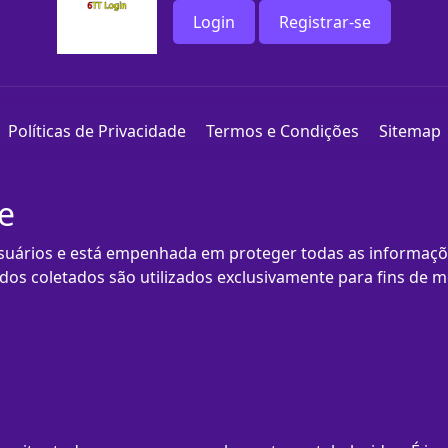
Login
Registrar-se
Políticas de Privacidade
Termos e Condições
Sitemap
de
 usuários e está empenhada em proteger todas as informaçõ
os coletados são utilizados exclusivamente para fins de m