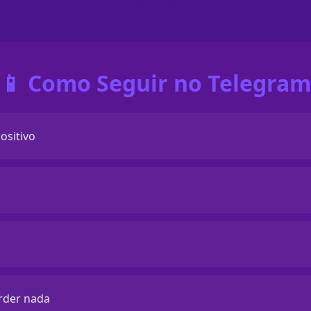
📱 Como Seguir no Telegram
ositivo
erder nada