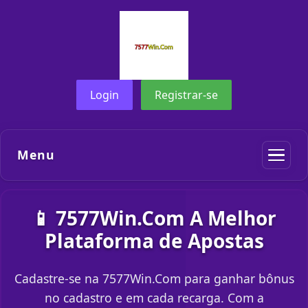
Login
Registrar-se
Menu
📱 7577Win.Com A Melhor
Plataforma de Apostas
Cadastre-se na 7577Win.Com para ganhar bônus
no cadastro e em cada recarga. Com a