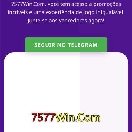
7577Win.Com, você tem acesso a promoções
incríveis e uma experiência de jogo inigualável.
Junte-se aos vencedores agora!
SEGUIR NO TELEGRAM