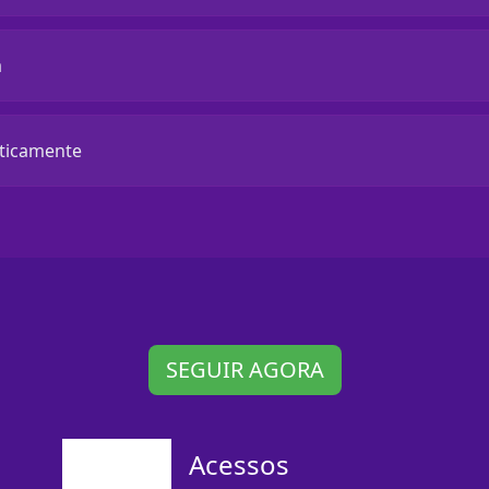
a
aticamente
SEGUIR AGORA
Acessos