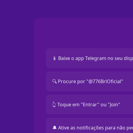
📱 Baixe o app Telegram no seu disp
🔍 Procure por "@776BrlOficial"
👆 Toque em "Entrar" ou "Join"
🔔 Ative as notificações para não p