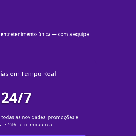
de entretenimento única — com a equipe
cias em Tempo Real
24/7
e todas as novidades, promoções e
a 776Brl em tempo real!