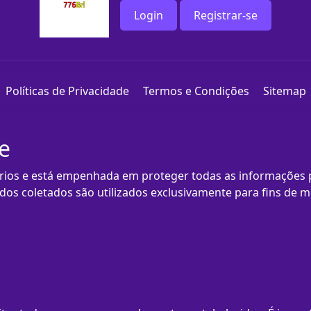
Login
Registrar-se
Políticas de Privacidade
Termos e Condições
Sitemap
de
uários e está empenhada em proteger todas as informações 
os coletados são utilizados exclusivamente para fins de m