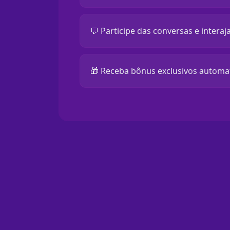
💬 Participe das conversas e interaj
🎁 Receba bônus exclusivos autom