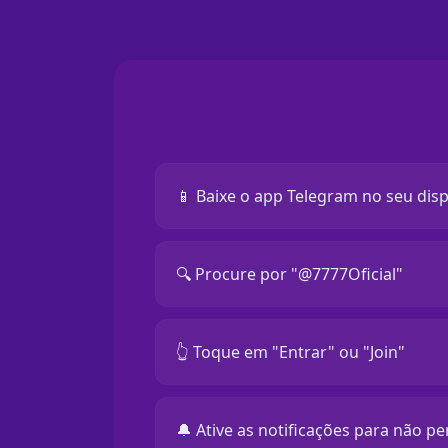
📱 Baixe o app Telegram no seu disp
🔍 Procure por "@7777Oficial"
👆 Toque em "Entrar" ou "Join"
🔔 Ative as notificações para não p