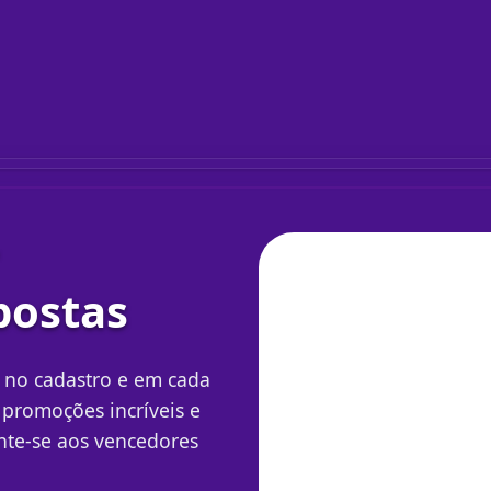
postas
 no cadastro e em cada
 promoções incríveis e
unte-se aos vencedores