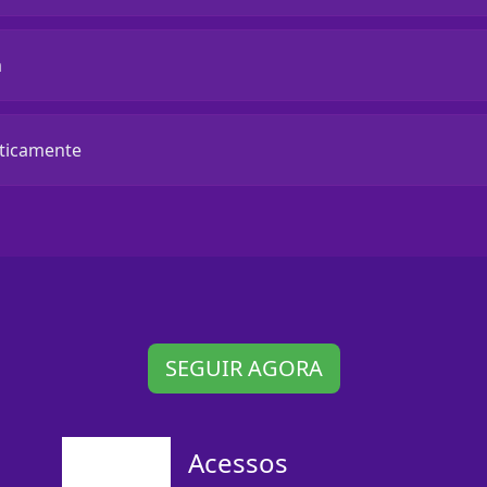
a
aticamente
SEGUIR AGORA
Acessos