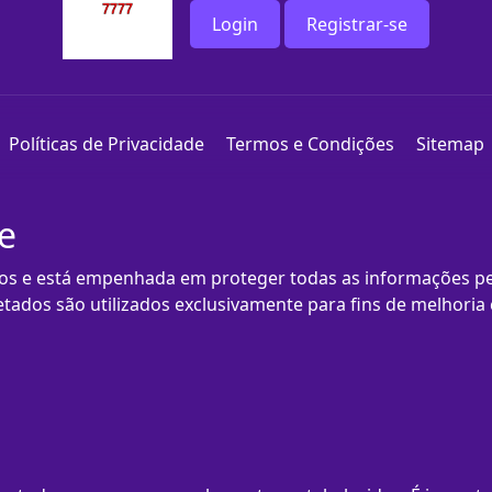
Login
Registrar-se
Políticas de Privacidade
Termos e Condições
Sitemap
de
rios e está empenhada em proteger todas as informações p
tados são utilizados exclusivamente para fins de melhoria