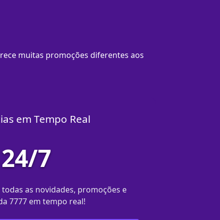
erece muitas promoções diferentes aos
cias em Tempo Real
24/7
e todas as novidades, promoções e
da 7777 em tempo real!