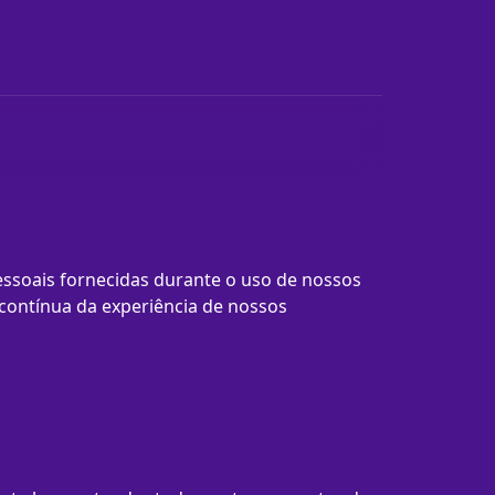
essoais fornecidas durante o uso de nossos
 contínua da experiência de nossos