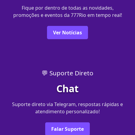
Fique por dentro de todas as novidades,
promoções e eventos da 777Rio em tempo real!
Ver Notícias
💬 Suporte Direto
Chat
Suporte direto via Telegram, respostas rápidas e
atendimento personalizado!
Falar Suporte