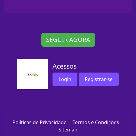
SEGUIR AGORA
Acessos
Login
Registrar-se
Políticas de Privacidade
Termos e Condições
Sitemap