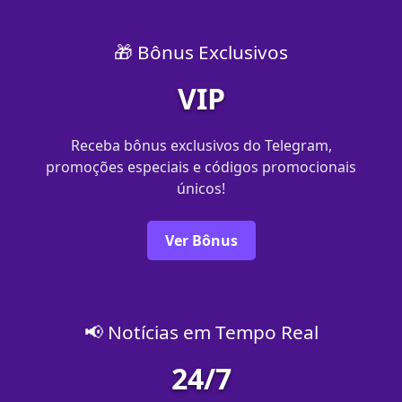
🎁 Bônus Exclusivos
VIP
Receba bônus exclusivos do Telegram,
promoções especiais e códigos promocionais
únicos!
Ver Bônus
📢 Notícias em Tempo Real
24/7