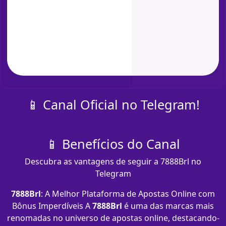
📱 Canal Oficial no Telegram!
📱 Benefícios do Canal
Descubra as vantagens de seguir a 7888Brl no
Telegram
7888Brl
: A Melhor Plataforma de Apostas Online com
Bônus Imperdíveis A
7888Brl
é uma das marcas mais
renomadas no universo de apostas online, destacando-