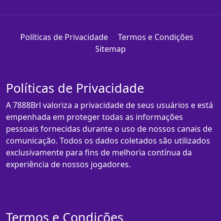
Políticas de Privacidade
Termos e Condições
Sitemap
Políticas de Privacidade
A 7888Brl valoriza a privacidade de seus usuários e está
empenhada em proteger todas as informações
pessoais fornecidas durante o uso de nossos canais de
comunicação. Todos os dados coletados são utilizados
exclusivamente para fins de melhoria contínua da
experiência de nossos jogadores.
Termos e Condições