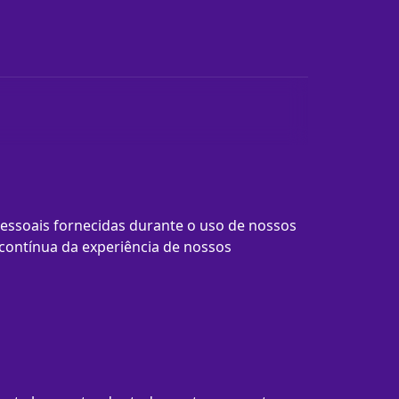
pessoais fornecidas durante o uso de nossos
 contínua da experiência de nossos