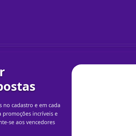
r
postas
s no cadastro e em cada
a promoções incríveis e
unte-se aos vencedores