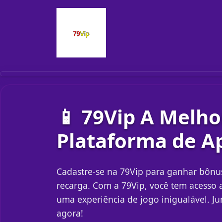
📱 79Vip A Melho
Plataforma de A
Cadastre-se na 79Vip para ganhar bônu
recarga. Com a 79Vip, você tem acesso 
uma experiência de jogo inigualável. J
agora!