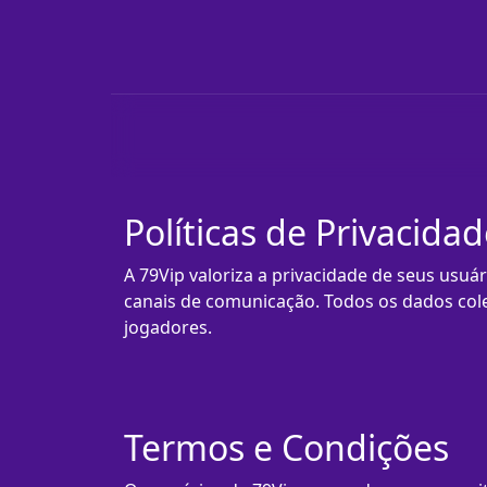
Políticas de Privacida
A 79Vip valoriza a privacidade de seus usu
canais de comunicação. Todos os dados cole
jogadores.
Termos e Condições