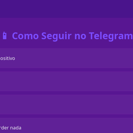
📱 Como Seguir no Telegram
ositivo
erder nada