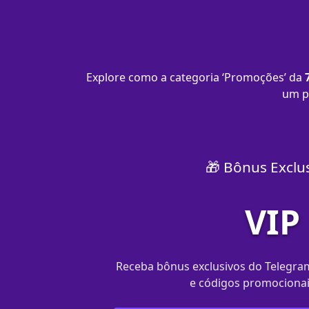
Explore como a categoria ‘Promoções’ da
um p
🎁 Bônus Exclu
VIP
Receba bônus exclusivos do Telegra
e códigos promocionai