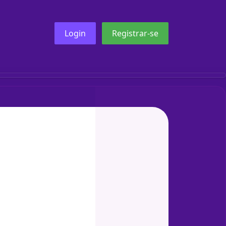
Login
Registrar-se