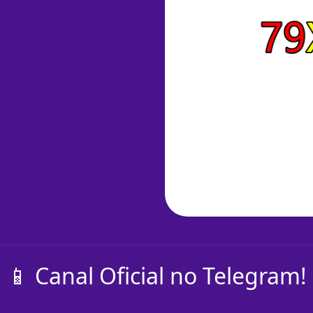
📱 Canal Oficial no Telegram!