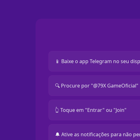
📱 Baixe o app Telegram no seu disp
🔍 Procure por "@79X GameOficial"
👆 Toque em "Entrar" ou "Join"
🔔 Ative as notificações para não p