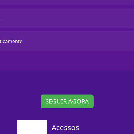
a
aticamente
SEGUIR AGORA
Acessos