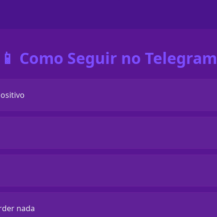
📱 Como Seguir no Telegram
ositivo
erder nada