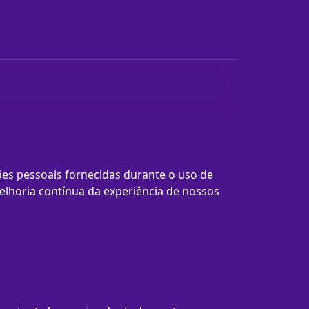
es pessoais fornecidas durante o uso de
elhoria contínua da experiência de nossos